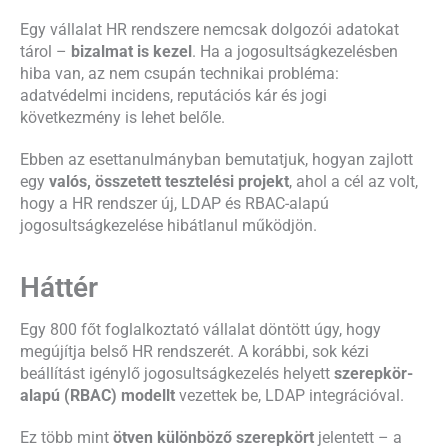
Egy vállalat HR rendszere nemcsak dolgozói adatokat
tárol –
bizalmat is kezel
. Ha a jogosultságkezelésben
hiba van, az nem csupán technikai probléma:
adatvédelmi incidens, reputációs kár és jogi
következmény is lehet belőle.
Ebben az esettanulmányban bemutatjuk, hogyan zajlott
egy
valós, összetett tesztelési projekt
, ahol a cél az volt,
hogy a HR rendszer új, LDAP és RBAC-alapú
jogosultságkezelése hibátlanul működjön.
Háttér
Egy 800 főt foglalkoztató vállalat döntött úgy, hogy
megújítja belső HR rendszerét. A korábbi, sok kézi
beállítást igénylő jogosultságkezelés helyett
szerepkör-
alapú (RBAC) modellt
vezettek be, LDAP integrációval.
Ez több mint
ötven különböző szerepkört
jelentett – a