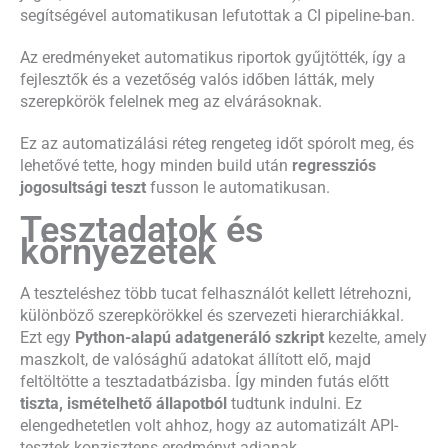
segítségével automatikusan lefutottak a CI pipeline-ban.
Az eredményeket automatikus riportok gyűjtötték, így a
fejlesztők és a vezetőség valós időben látták, mely
szerepkörök felelnek meg az elvárásoknak.
Ez az automatizálási réteg rengeteg időt spórolt meg, és
lehetővé tette, hogy minden build után
regressziós
jogosultsági teszt
fusson le automatikusan.
Tesztadatok és
környezetek
A teszteléshez több tucat felhasználót kellett létrehozni,
különböző szerepkörökkel és szervezeti hierarchiákkal.
Ezt egy
Python-alapú adatgeneráló szkript
kezelte, amely
maszkolt, de valósághű adatokat állított elő, majd
feltöltötte a tesztadatbázisba. Így minden futás előtt
tiszta, ismételhető állapotból
tudtunk indulni. Ez
elengedhetetlen volt ahhoz, hogy az automatizált API-
tesztek konzisztens eredményt adjanak.