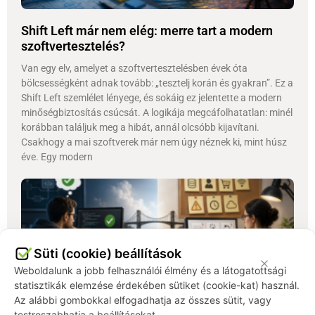
Shift Left már nem elég: merre tart a modern
szoftvertesztelés?
Van egy elv, amelyet a szoftvertesztelésben évek óta
bölcsességként adnak tovább: „tesztelj korán és gyakran”. Ez a
Shift Left szemlélet lényege, és sokáig ez jelentette a modern
minőségbiztosítás csúcsát. A logikája megcáfolhatatlan: minél
korábban találjuk meg a hibát, annál olcsóbb kijavítani.
Csakhogy a mai szoftverek már nem úgy néznek ki, mint húsz
éve. Egy modern
Süti (cookie) beállítások
Weboldalunk a jobb felhasználói élmény és a látogatottsági
statisztikák elemzése érdekében sütiket (cookie-kat) használ.
Az alábbi gombokkal elfogadhatja az összes sütit, vagy
testreszabhatja a beállításokat.