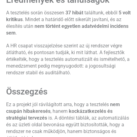
A tesztelés során összesen
37 hibát
találtunk, ebből
5 volt
kritikus
. Mindet a határidő előtt sikerült javítani, és az
élesítés után
nem történt egyetlen adatvédelmi incidens
sem
.
A HR csapat visszajelzése szerint az új rendszer végre
átlátható, és pontosan tudják, ki mit láthat. A fejlesztők
értékelték, hogy a tesztelés automatizált és ismételhető, a
menedzsment pedig megnyugodott: a jogosultsági
rendszer stabil és auditálható.
Összegzés
Ez a projekt jól rávilágított arra, hogy a tesztelés
nem
csupán hibakeresés
, hanem
kockázatkezelés és
stratégiai tervezés
is. A döntési táblák, az automatizálás
és az üzleti oldal bevonása együtt biztosították, hogy a
rendszer ne csak működjön, hanem biztonságos és