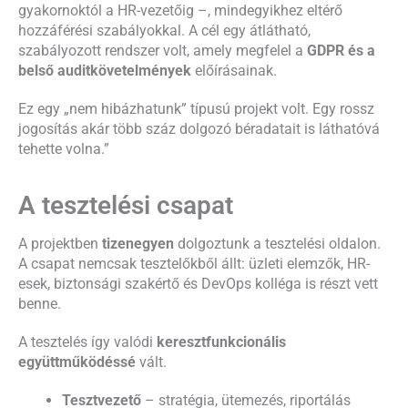
gyakornoktól a HR-vezetőig –, mindegyikhez eltérő
hozzáférési szabályokkal. A cél egy átlátható,
szabályozott rendszer volt, amely megfelel a
GDPR és a
belső auditkövetelmények
előírásainak.
Ez egy „nem hibázhatunk” típusú projekt volt. Egy rossz
jogosítás akár több száz dolgozó béradatait is láthatóvá
tehette volna.”
A tesztelési csapat
A projektben
tizenegyen
dolgoztunk a tesztelési oldalon.
A csapat nemcsak tesztelőkből állt: üzleti elemzők, HR-
esek, biztonsági szakértő és DevOps kolléga is részt vett
benne.
A tesztelés így valódi
keresztfunkcionális
együttműködéssé
vált.
Tesztvezető
– stratégia, ütemezés, riportálás