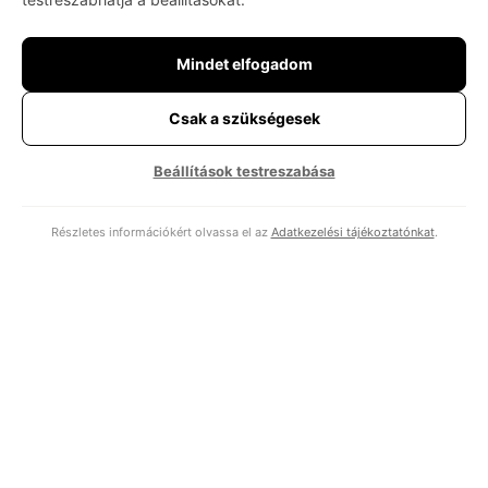
Miért nem szabad a fejlesztőnek a saját kódját
tesztelnie?
Mindet elfogadom
A fejlesztő megírja a funkciót. Megírja hozzá a teszteket is –
alaposan, lelkiismeretesen. Minden teszt zöld. A kód átmegy a
Csak a szükségesek
pipeline-on, kimegy élesbe. Két héttel később a rendszer elhasal
egy olyan eseten, amire senki nem gondolt. A tesztek nem
Beállítások testreszabása
hazudtak. Egyszerűen nem a jó kérdést tették fel. Ez a cikk
nem arról szól, hogy a
Részletes információkért olvassa el az
Adatkezelési tájékoztatónkat
.
Mennyi pénzbe kerül egy későn megtalált hiba?