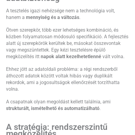
A tesztelés igazi nehézsége nem a technológia volt,
hanem a
mennyiség és a változás
.
Ötven szerepkör, több ezer lehetséges kombináció, és
közben folyamatosan módosuló specifikáció. A fejlesztés
alatt új szerepkörök kerültek be, másokat összevontak
vagy megszüntettek. Egy kézi tesztelésre épülő
megközelítés itt
napok alatt kezelhetetlenné
vált volna.
Ehhez jött az adatoldali probléma: a régi rendszerből
áthozott adatok között voltak hibás vagy duplikált
rekordok, ami a jogosultságok ellenőrzését torzíthatta
volna.
A csapatnak olyan megoldást kellett találnia, ami
strukturált, ismételhető és automatizálható
.
A stratégia: rendszerszintű
megközelítés