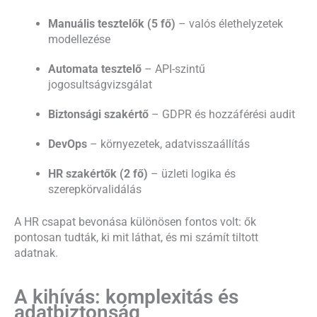
Manuális tesztelők (5 fő)
– valós élethelyzetek
modellezése
Automata tesztelő
– API-szintű
jogosultságvizsgálat
Biztonsági szakértő
– GDPR és hozzáférési audit
DevOps
– környezetek, adatvisszaállítás
HR szakértők (2 fő)
– üzleti logika és
szerepkörvalidálás
A HR csapat bevonása különösen fontos volt: ők
pontosan tudták, ki mit láthat, és mi számít tiltott
adatnak.
A kihívás: komplexitás és
adatbiztonság