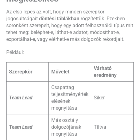
Az első lépés az volt, hogy minden szerepkör
jogosultságait
döntési táblákban
rögzítettük. Ezekben
soronként szerepelt, hogy egy adott felhasználói típus mit
tehet meg: beléphet-e, láthat-e adatot, módosíthat-e,
exportálhat-e, vagy elérheti-e más dolgozók rekordjait.
Például:
Várható
Szerepkör
Művelet
eredmény
Csapattag
teljesítményérték
Team Lead
Siker
elésének
megnyitása
Más osztály
Team Lead
dolgozójának
Tiltva
megnyitása