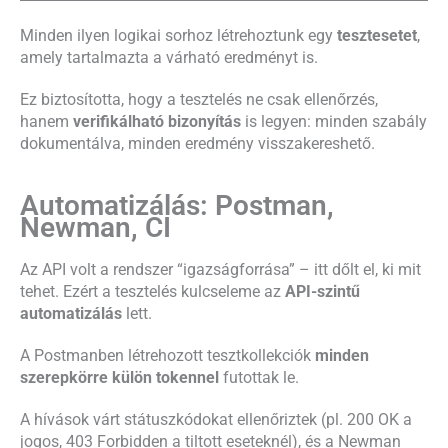
Minden ilyen logikai sorhoz létrehoztunk egy
tesztesetet
,
amely tartalmazta a várható eredményt is.
Ez biztosította, hogy a tesztelés ne csak ellenőrzés,
hanem
verifikálható bizonyítás
is legyen: minden szabály
dokumentálva, minden eredmény visszakereshető.
Automatizálás: Postman,
Newman, CI
Az API volt a rendszer “igazságforrása” – itt dőlt el, ki mit
tehet. Ezért a tesztelés kulcseleme az
API-szintű
automatizálás
lett.
A Postmanben létrehozott tesztkollekciók
minden
szerepkörre külön tokennel
futottak le.
A hívások várt státuszkódokat ellenőriztek (pl. 200 OK a
jogos, 403 Forbidden a tiltott eseteknél), és a Newman