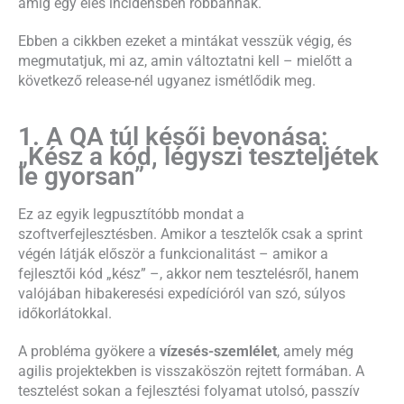
amíg egy éles incidensben robbannak.
Ebben a cikkben ezeket a mintákat vesszük végig, és
megmutatjuk, mi az, amin változtatni kell – mielőtt a
következő release-nél ugyanez ismétlődik meg.
1. A QA túl késői bevonása:
„Kész a kód, légyszi teszteljétek
le gyorsan”
Ez az egyik legpusztítóbb mondat a
szoftverfejlesztésben. Amikor a tesztelők csak a sprint
végén látják először a funkcionalitást – amikor a
fejlesztői kód „kész” –, akkor nem tesztelésről, hanem
valójában hibakeresési expedícióról van szó, súlyos
időkorlátokkal.
A probléma gyökere a
vízesés-szemlélet
, amely még
agilis projektekben is visszaköszön rejtett formában. A
tesztelést sokan a fejlesztési folyamat utolsó, passzív