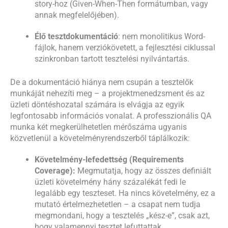
story-hoz (Given-When-Then formátumban, vagy
annak megfelelőjében).
Élő tesztdokumentáció
: nem monolitikus Word-
fájlok, hanem verziókövetett, a fejlesztési ciklussal
szinkronban tartott tesztelési nyilvántartás.
De a dokumentáció hiánya nem csupán a tesztelők
munkáját nehezíti meg – a projektmenedzsment és az
üzleti döntéshozatal számára is elvágja az egyik
legfontosabb információs vonalat. A professzionális QA
munka két megkerülhetetlen mérőszáma ugyanis
közvetlenül a követelményrendszerből táplálkozik:
Követelmény-lefedettség (Requirements
Coverage):
Megmutatja, hogy az összes definiált
üzleti követelmény hány százalékát fedi le
legalább egy teszteset. Ha nincs követelmény, ez a
mutató értelmezhetetlen – a csapat nem tudja
megmondani, hogy a tesztelés „kész-e”, csak azt,
hogy valamennyi tesztet lefuttattak.