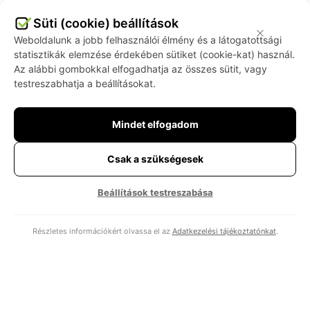
Süti (cookie) beállítások
Weboldalunk a jobb felhasználói élmény és a látogatottsági
statisztikák elemzése érdekében sütiket (cookie-kat) használ.
Az alábbi gombokkal elfogadhatja az összes sütit, vagy
testreszabhatja a beállításokat.
Shift Left már nem elég: merre tart a modern
Mindet elfogadom
szoftvertesztelés?
Van egy elv, amelyet a szoftvertesztelésben évek óta
Csak a szükségesek
bölcsességként adnak tovább: „tesztelj korán és gyakran”. Ez a
Shift Left szemlélet lényege, és sokáig ez jelentette a modern
minőségbiztosítás csúcsát. A logikája megcáfolhatatlan: minél
Beállítások testreszabása
korábban találjuk meg a hibát, annál olcsóbb kijavítani.
Csakhogy a mai szoftverek már nem úgy néznek ki, mint húsz
Részletes információkért olvassa el az
Adatkezelési tájékoztatónkat
.
éve. Egy modern