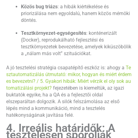
Közös bug triázs
: a hibák kiértékelése és
priorizálása nem egyoldalú, hanem közös mérnöki
döntés.
Tesztkörnyezet-egységesítés
: konténerizált
(Docker), reprodukálható fejlesztési és
tesztkörnyezetek bevezetése, amelyek kiküszöbölik
a „nálam más volt” szituációkat.
A jó tesztelési stratégia csapatépítő eszköz is: ahogy a
Te
sztautomatizálás útmutató: mikor, hogyan és miért érdem
es bevezetni? / 5. Gyakori hibák: Miért vérzik el oly sok au
tomatizálási projekt?
fejezetében is kiemeltük, az igazi
buktatók egyike, ha a QA és a fejlesztői oldal
elszeparáltan dolgozik. A silók felszámolása az első
lépés mind a kommunikáció, mind a tesztelés
hatékonyságának javítása felé.
4. Irreális határidők: A
tesztelésen spórolják