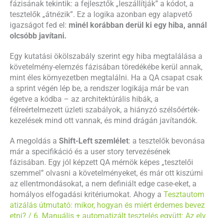
fázisának tekintik: a fejlesztők „leszállítják” a kódot, a
tesztelők „átnézik”. Ez a logika azonban egy alapvető
igazságot fed el:
minél korábban derül ki egy hiba, annál
olcsóbb javítani.
Egy kutatási ökölszabály szerint egy hiba megtalálása a
követelmény-elemzés fázisában töredékébe kerül annak,
mint éles környezetben megtalálni. Ha a QA csapat csak
a sprint végén lép be, a rendszer logikája már be van
égetve a kódba – az architektúrális hibák, a
félreértelmezett üzleti szabályok, a hiányzó szélsőérték-
kezelések mind ott vannak, és mind drágán javítandók.
A megoldás a
Shift-Left szemlélet
: a tesztelők bevonása
már a specifikáció és a user story tervezésének
fázisában. Egy jól képzett QA mérnök képes „tesztelői
szemmel” olvasni a követelményeket, és már ott kiszúrni
az ellentmondásokat, a nem definiált edge case-eket, a
homályos elfogadási kritériumokat. Ahogy a
Tesztautom
atizálás útmutató: mikor, hogyan és miért érdemes bevez
etni? / 6. Manuális + automatizált tesztelés együtt: Az elv