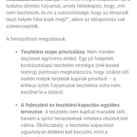
tudatos döntési folyamat, amely feltérképezi, hogy „mit
nem tesztelünk, és mi a valószínűsége, hogy az elmaradt
teszt helyén hiba bújik meg?”, akkor az időspórolás vak
szerencsejáték.
A fenntartható megoldások:
Tesztelési scope priorizálása
: Nem minden
teszteset egyforma értékű. Egy jól felépített
kockázatalapú tesztelési stratégia (risk-based
testing) pontosan meghatározza, hogy szűkös idő
esetén melyik területek kapnak prioritást – a
kritikus üzleti folyamatok tesztelése soha nem
kerülhet le a listáról.
A fejlesztési és tesztelési kapacitás együttes
tervezése
: A tesztelés nem kaphat maradék időt,
hanem a sprint tervezésének inherens részévé kell
válnia. Ökölszabály: a tesztelési kapacitást
ugyanolyan értékkel kell becsülni, mint a