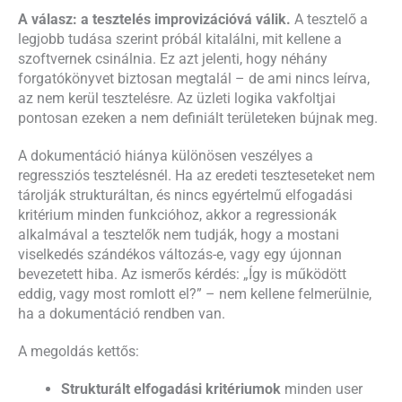
A válasz: a tesztelés improvizációvá válik.
A tesztelő a
legjobb tudása szerint próbál kitalálni, mit kellene a
szoftvernek csinálnia. Ez azt jelenti, hogy néhány
forgatókönyvet biztosan megtalál – de ami nincs leírva,
az nem kerül tesztelésre. Az üzleti logika vakfoltjai
pontosan ezeken a nem definiált területeken bújnak meg.
A dokumentáció hiánya különösen veszélyes a
regressziós tesztelésnél. Ha az eredeti teszteseteket nem
tárolják strukturáltan, és nincs egyértelmű elfogadási
kritérium minden funkcióhoz, akkor a regressionák
alkalmával a tesztelők nem tudják, hogy a mostani
viselkedés szándékos változás-e, vagy egy újonnan
bevezetett hiba. Az ismerős kérdés: „Így is működött
eddig, vagy most romlott el?” – nem kellene felmerülnie,
ha a dokumentáció rendben van.
A megoldás kettős:
Strukturált elfogadási kritériumok
minden user