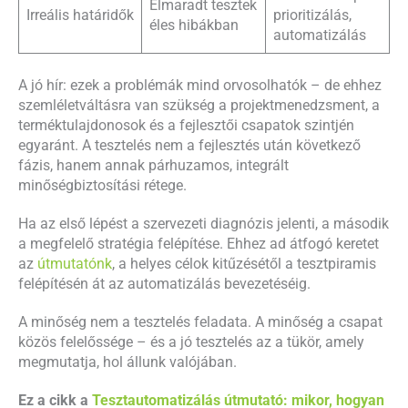
Elmaradt tesztek
Irreális határidők
prioritizálás,
éles hibákban
automatizálás
A jó hír: ezek a problémák mind orvosolhatók – de ehhez
szemléletváltásra van szükség a projektmenedzsment, a
terméktulajdonosok és a fejlesztői csapatok szintjén
egyaránt. A tesztelés nem a fejlesztés után következő
fázis, hanem annak párhuzamos, integrált
minőségbiztosítási rétege.
Ha az első lépést a szervezeti diagnózis jelenti, a második
a megfelelő stratégia felépítése. Ehhez ad átfogó keretet
az
útmutatónk
, a helyes célok kitűzésétől a tesztpiramis
felépítésén át az automatizálás bevezetéséig.
A minőség nem a tesztelés feladata. A minőség a csapat
közös felelőssége – és a jó tesztelés az a tükör, amely
megmutatja, hol állunk valójában.
Ez a cikk a
Tesztautomatizálás útmutató: mikor, hogyan