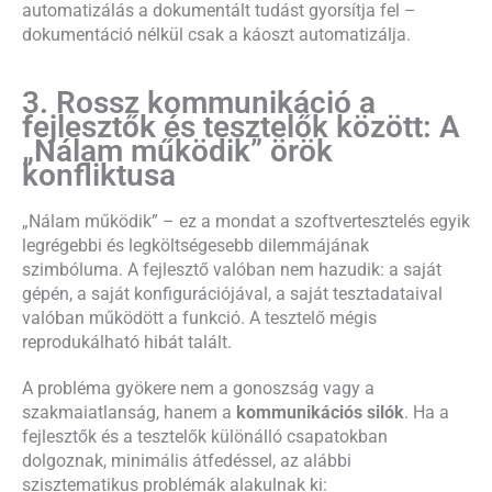
automatizálás a dokumentált tudást gyorsítja fel –
dokumentáció nélkül csak a káoszt automatizálja.
3. Rossz kommunikáció a
fejlesztők és tesztelők között: A
„Nálam működik” örök
konfliktusa
„Nálam működik” – ez a mondat a szoftvertesztelés egyik
legrégebbi és legköltségesebb dilemmájának
szimbóluma. A fejlesztő valóban nem hazudik: a saját
gépén, a saját konfigurációjával, a saját tesztadataival
valóban működött a funkció. A tesztelő mégis
reprodukálható hibát talált.
A probléma gyökere nem a gonoszság vagy a
szakmaiatlanság, hanem a
kommunikációs silók
. Ha a
fejlesztők és a tesztelők különálló csapatokban
dolgoznak, minimális átfedéssel, az alábbi
szisztematikus problémák alakulnak ki: