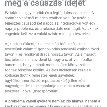
meg a csúszás idejét
Ez talán a leggyakoribb és a legfájdalmasabb eset. A
sprint tervezésnél minden rendben volt. De aztán a
fejlesztés csúszott két napot, az integrációval volt egy
napnyi probléma, és a release date nem tágít. Valakinek
engednie kell. Az a valaki szinte mindig a tesztelés.
A „kicsit csökkentjük a tesztelési időt, azért csak
tesztelünk valamit” gondolkodás rendkívül csábító rövid
távon – és rendkívül drága hosszú távon. Az elmaradt
teszteléssel nem az derül ki, hogy a szoftver hibátlan,
hanem az, hogy a hibák most az éles környezetben
fognak felszínre kerülni. Az éles incidensek kezelési
költsége (hotfix fejlesztés, éjjeli ügyeletek,
ügyfélkommunikáció, reputációs kár) jellemzően
nagyságrendekkel meghaladja azt, amit a csúszott
tesztelési idővel „megspóroltak”.
A probléma valódi gyökere nem az idő hiánya, hanem a
kockázatbecslés hiánya.
Ha nincs meg a csapatban az a