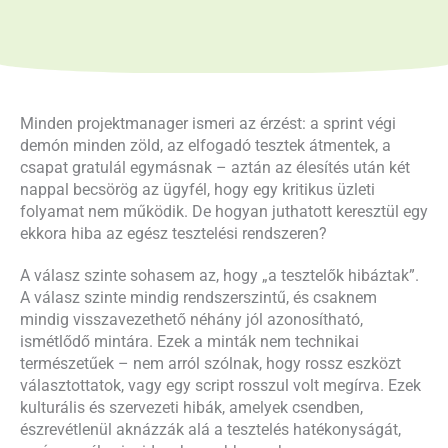
Minden projektmanager ismeri az érzést: a sprint végi
demón minden zöld, az elfogadó tesztek átmentek, a
csapat gratulál egymásnak – aztán az élesítés után két
nappal becsörög az ügyfél, hogy egy kritikus üzleti
folyamat nem működik. De hogyan juthatott keresztül egy
ekkora hiba az egész tesztelési rendszeren?
A válasz szinte sohasem az, hogy „a tesztelők hibáztak”.
A válasz szinte mindig rendszerszintű, és csaknem
mindig visszavezethető néhány jól azonosítható,
ismétlődő mintára. Ezek a minták nem technikai
természetűek – nem arról szólnak, hogy rossz eszközt
választottatok, vagy egy script rosszul volt megírva. Ezek
kulturális és szervezeti hibák, amelyek csendben,
észrevétlenül aknázzák alá a tesztelés hatékonyságát,