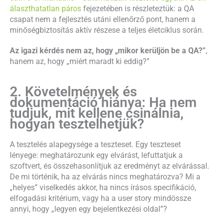
álaszthatatlan páros
fejezetében is részleteztük: a QA
csapat nem a fejlesztés utáni ellenőrző pont, hanem a
minőségbiztosítás aktív részese a teljes életciklus során.
Az igazi kérdés nem az, hogy „mikor kerüljön be a QA?”
,
hanem az, hogy „miért maradt ki eddig?”
2. Követelmények és
dokumentáció hiánya: Ha nem
tudjuk, mit kellene csinálnia,
hogyan tesztelhetjük?
A tesztelés alapegysége a teszteset. Egy teszteset
lényege: meghatározunk egy elvárást, lefuttatjuk a
szoftvert, és összehasonlítjuk az eredményt az elvárással.
De mi történik, ha az elvárás nincs meghatározva? Mi a
„helyes” viselkedés akkor, ha nincs írásos specifikáció,
elfogadási kritérium, vagy ha a user story mindössze
annyi, hogy „legyen egy bejelentkezési oldal”?