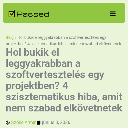
Skip
to
content
Blog
»
Hol bukik el leggyakrabban a szoftvertesztelés egy
projektben? 4 szisztematikus hiba, amit nem szabad elkövetnetek
Hol bukik el
leggyakrabban a
szoftvertesztelés egy
projektben? 4
szisztematikus hiba, amit
nem szabad elkövetnetek
Szőke Ármin
június 8, 2026