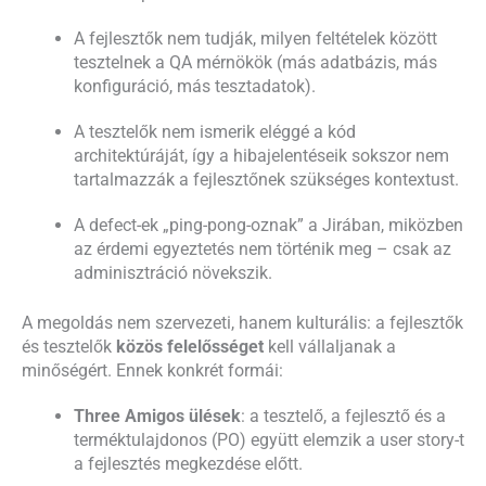
A fejlesztők nem tudják, milyen feltételek között
tesztelnek a QA mérnökök (más adatbázis, más
konfiguráció, más tesztadatok).
A tesztelők nem ismerik eléggé a kód
architektúráját, így a hibajelentéseik sokszor nem
tartalmazzák a fejlesztőnek szükséges kontextust.
A defect-ek „ping-pong-oznak” a Jirában, miközben
az érdemi egyeztetés nem történik meg – csak az
adminisztráció növekszik.
A megoldás nem szervezeti, hanem kulturális: a fejlesztők
és tesztelők
közös felelősséget
kell vállaljanak a
minőségért. Ennek konkrét formái:
Three Amigos ülések
: a tesztelő, a fejlesztő és a
terméktulajdonos (PO) együtt elemzik a user story-t
a fejlesztés megkezdése előtt.