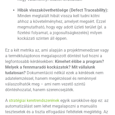
Hibák visszakövethetősége (Defect Traceability):
Minden megtalált hibát vissza kell tudni kötni
ahhoz a követelményhez, amelyet megsért. Ezzel
megmutatható, hogy egy adott üzleti terület (pl. a
fizetési folyamat, a jogosultságkezelés) milyen
kockázati szinten áll éppen.
Ez a két metrika az, ami alapján a projektmenedzser vagy
a terméktulajdonos megalapozott döntést tud hozni a
legfontosabb kérdésekben:
Kimehet élőbe a program?
Melyek a fennmaradó kockázatok? Mit vállalunk
tudatosan?
Dokumentáció nélkül ezek a kérdések nem
adatelemzéssel, hanem megérzéssel és reménnyel
válaszolhatók meg – ami nem vezető szintű
döntéshozatal, hanem szerencsejáték.
A
stratégiai keretrendszerének
egyik sarokköve épp ez: az
automatizálást sem lehet megalapozni a manuális
tesztesetek és a tiszta elfogadási feltételek meglétéig. Az