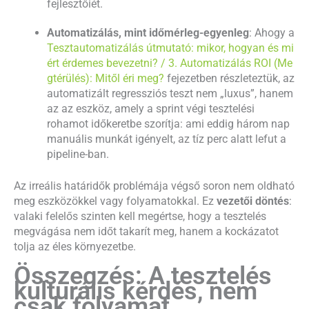
fejlesztőiét.
Automatizálás, mint időmérleg-egyenleg
: Ahogy a
Tesztautomatizálás útmutató: mikor, hogyan és mi
ért érdemes bevezetni? / 3. Automatizálás ROI (Me
gtérülés): Mitől éri meg?
fejezetben részleteztük, az
automatizált regressziós teszt nem „luxus”, hanem
az az eszköz, amely a sprint végi tesztelési
rohamot időkeretbe szorítja: ami eddig három nap
manuális munkát igényelt, az tíz perc alatt lefut a
pipeline-ban.
Az irreális határidők problémája végső soron nem oldható
meg eszközökkel vagy folyamatokkal. Ez
vezetői döntés
:
valaki felelős szinten kell megértse, hogy a tesztelés
megvágása nem időt takarít meg, hanem a kockázatot
tolja az éles környezetbe.
Összegzés: A tesztelés
kulturális kérdés, nem
csak folyamat