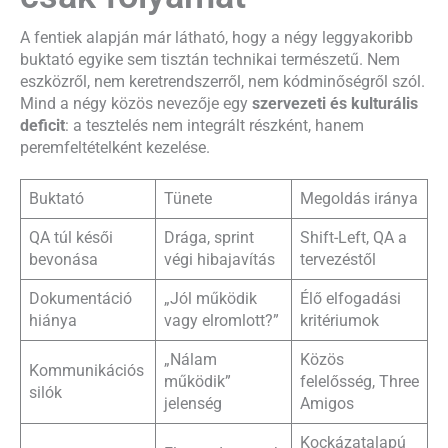
A fentiek alapján már látható, hogy a négy leggyakoribb
buktató egyike sem tisztán technikai természetű. Nem
eszközről, nem keretrendszerről, nem kódminőségről szól.
Mind a négy közös nevezője egy
szervezeti és kulturális
deficit
: a tesztelés nem integrált részként, hanem
peremfeltételként kezelése.
Buktató
Tünete
Megoldás iránya
QA túl késői
Drága, sprint
Shift-Left, QA a
bevonása
végi hibajavítás
tervezéstől
Dokumentáció
„Jól működik
Élő elfogadási
hiánya
vagy elromlott?”
kritériumok
„Nálam
Közös
Kommunikációs
működik”
felelősség, Three
silók
jelenség
Amigos
Kockázatalapú