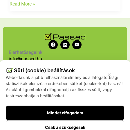
Read More »
F
L
Y
a
i
o
c
n
u
Elérhetőségeink
e
k
t
info@passed.hu
b
e
u
+36 70 386 7540
o
d
b
o
i
e
Süti (cookie) beállítások
k
n
Weboldalunk a jobb felhasználói élmény és a látogatottsági
Szolgáltatásaink
Rólunk
Blog
Karrier
Hírlevél
statisztikák elemzése érdekében sütiket (cookie-kat) használ.
Az alábbi gombokkal elfogadhatja az összes sütit, vagy
Kapcsolat
testreszabhatja a beállításokat.
Mindet elfogadom
Csak a szükségesek
© 2024 Passed