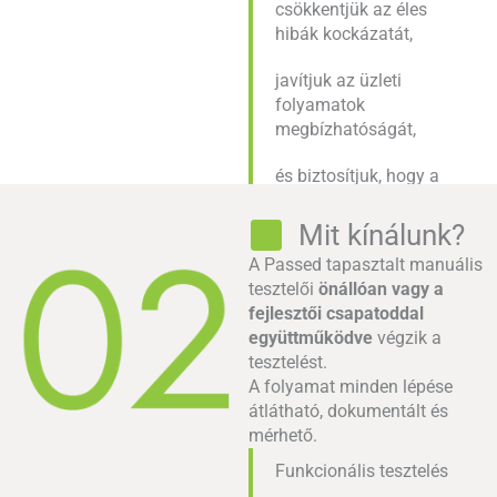
csökkentjük az éles
hibák kockázatát,
javítjuk az üzleti
folyamatok
megbízhatóságát,
és biztosítjuk, hogy a
rendszer valóban azt
nyújtsa, amit az
Mit kínálunk?
ügyfeleid elvárnak.
A Passed tapasztalt manuális
tesztelői
önállóan vagy a
fejlesztői csapatoddal
együttműködve
végzik a
tesztelést.
A folyamat minden lépése
átlátható, dokumentált és
mérhető.
Funkcionális tesztelés