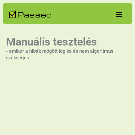
Skip
to
content
Manuális tesztelés
- amikor a hibák mögött logika és nem algoritmus
szükséges