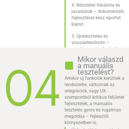
4. Részletes hibalista és
javaslatok – dokumentált,
fejlesztésre kész riportot
kapsz.
5. Újratesztelés és
visszaellenőrzés –
megbizonyosodunk róla,
hogy a hibák valóban
Mikor válaszd
javítva lettek.
a manuális
tesztelést?
Amikor új funkciók kerülnek a
rendszerbe, változnak az
integrációk, vagy UX-
szempontból kritikus felületet
fejlesztetek, a manuális
tesztelés gyors és rugalmas
megoldás – fejlesztői
környezetben is.