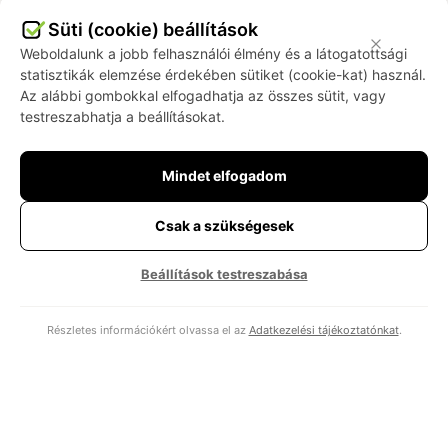
Süti (cookie) beállítások
Weboldalunk a jobb felhasználói élmény és a látogatottsági
statisztikák elemzése érdekében sütiket (cookie-kat) használ.
Fedezze fel kapcsolódó
Az alábbi gombokkal elfogadhatja az összes sütit, vagy
megoldásainkat
testreszabhatja a beállításokat.
A Passed QA fókuszú szolgáltatásai a
szoftverminőség teljes életciklusát lefedik – a
Mindet elfogadom
követelmények elemzésétől a tesztelésen és
riportáláson át a folyamatfejlesztésig és mentoringig.
Csak a szükségesek
Beállítások testreszabása
Teszautomatizálás
Részletes információkért olvassa el az
Adatkezelési tájékoztatónkat
.
Gyorsabb, hatékonyabb tesztelés modern
automatizált megoldásokkal.
Tovább