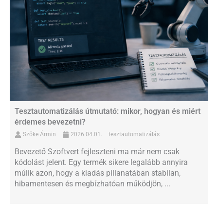
Tesztautomatizálás útmutató: mikor, hogyan és miért
érdemes bevezetni?
Szőke Ármin
2026.04.01.
tesztautomatizálás
Bevezető Szoftvert fejleszteni ma már nem csak
kódolást jelent. Egy termék sikere legalább annyira
múlik azon, hogy a kiadás pillanatában stabilan,
hibamentesen és megbízhatóan működjön, ...