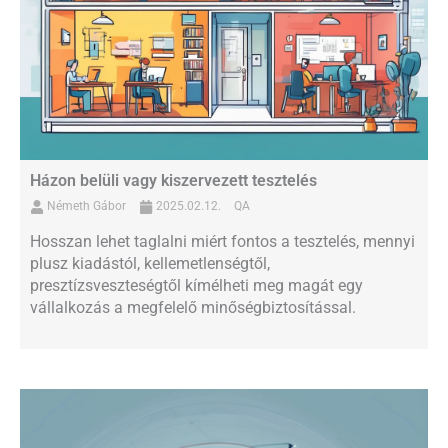
Házon belüli vagy kiszervezett tesztelés
Németh Gábor
2025.02.12.
QA
Hosszan lehet taglalni miért fontos a tesztelés, mennyi
plusz kiadástól, kellemetlenségtől,
presztízsveszteségtől kímélheti meg magát egy
vállalkozás a megfelelő minőségbiztosítással.