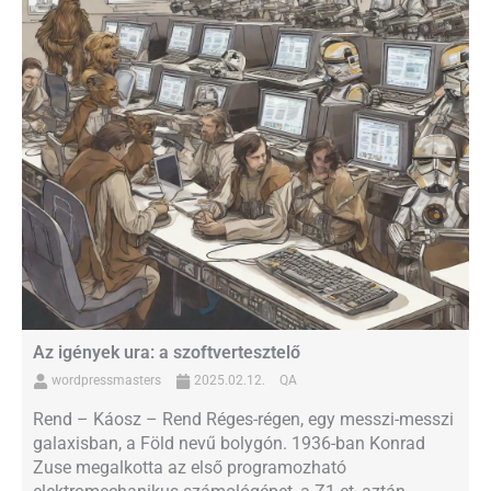
Az igények ura: a szoftvertesztelő
wordpressmasters
2025.02.12.
QA
Rend – Káosz – Rend Réges-régen, egy messzi-messzi
galaxisban, a Föld nevű bolygón. 1936-ban Konrad
Zuse megalkotta az első programozható