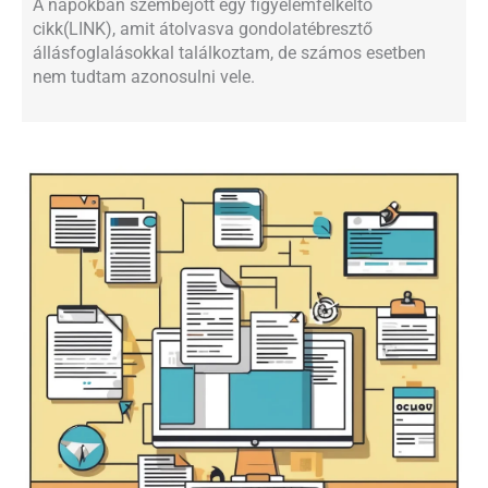
A napokban szembejött egy figyelemfelkeltő
cikk(LINK), amit átolvasva gondolatébresztő
állásfoglalásokkal találkoztam, de számos esetben
nem tudtam azonosulni vele.