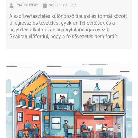
Erdei Krisztián
2025.02.12.
QA
A szoftvertesztelés különböző típusai és formái között
a regressziós tesztelést gyakran félreértések és a
helytelen alkalmazás bizonytalanságai övezik.
Gyakran előfordul, hogy a felsővezetés nem fordít