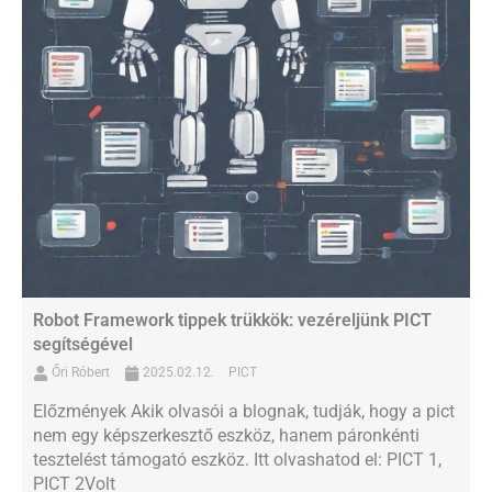
Robot Framework tippek trükkök: vezéreljünk PICT
segítségével
Őri Róbert
2025.02.12.
PICT
Előzmények Akik olvasói a blognak, tudják, hogy a pict
nem egy képszerkesztő eszköz, hanem páronkénti
tesztelést támogató eszköz. Itt olvashatod el: PICT 1,
PICT 2Volt