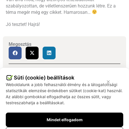
szabályozottan, de véletlenszerűen hozzunk létre. Ez a
téma megér még egy cikket. Hamarosan…
Jó tesztet! Hajrá!
Megosztás
Kérsz értesítést a legújabb cikkekről?
Süti (cookie) beállítások
Feliratkozom
Weboldalunk a jobb felhasználói élmény és a látogatottsági
statisztikák elemzése érdekében sütiket (cookie-kat) használ.
Az alábbi gombokkal elfogadhatja az összes sütit, vagy
Kapcsolódó cikkek
testreszabhatja a beállításokat.
Mindet elfogadom