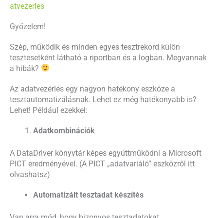
atvezerles
Győzelem!
Szép, működik és minden egyes tesztrekord külön
tesztesetként látható a riportban és a logban. Megvannak
a hibák?
Az adatvezérlés egy nagyon hatékony eszköze a
tesztautomatizálásnak. Lehet ez még hatékonyabb is?
Lehet! Például ezekkel:
Adatkombinációk
A DataDriver könyvtár képes együttműködni a Microsoft
PICT eredményével. (A PICT „adatvariáló” eszközről itt
olvashatsz)
Automatizált
tesztadat készítés
Van arra mód, hogy bizonyos tesztadatokat