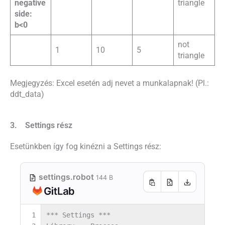
negative
triangle
side:
b<0
not
1
10
5
triangle
Megjegyzés: Excel esetén adj nevet a munkalapnak! (Pl.:
ddt_data)
3. Settings rész
Esetünkben így fog kinézni a Settings rész:
settings.robot
144 B
1
*** Settings ***