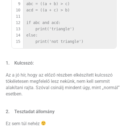
9
abc
=
((
a
+
b
)
>
c
)
10
acd
=
((
a
+
c
)
>
b
)
11
12
if
abc
and
acd
:
13
print
(
'
triangle
'
)
14
else
:
15
print
(
'
not triangle
'
)
1. Kulcsszó:
Az a jó hír, hogy az előző részben elkészített kulcsszó
tökéletesen megfelelő lesz nekünk, nem kell semmit
alakítani rajta. Szóval csinálj mindent úgy, mint „normál”
esetben.
2. Tesztadat állomány
Ez sem túl nehéz