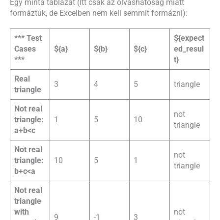
Egy minta táblázat (Itt csak az olvashatóság miatt
formáztuk, de Excelben nem kell semmit formázni):
*** Test
${expect
Cases
${a}
${b}
${c}
ed_resul
***
t}
Real
3
4
5
triangle
triangle
Not real
not
triangle:
1
5
10
triangle
a+b<c
Not real
not
triangle:
10
5
1
triangle
b+c<a
Not real
triangle
with
not
9
-1
3