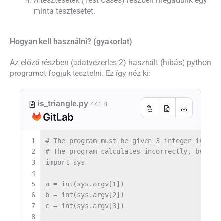
A tesztesetek (Test Cases) részben megadunk egy
minta tesztesetet.
Hogyan kell használni? (gyakorlat)
Az előző részben (adatvezerles 2) használt (hibás) python
programot fogjuk tesztelni. Ez így néz ki:
is_triangle.py
441 B
1
# The program must be given 3 integer input 
2
# The program calculates incorrectly, becaus
3
import
sys
4
5
a
=
int
(
sys
.
argv
[
1
])
6
b
=
int
(
sys
.
argv
[
2
])
7
c
=
int
(
sys
.
argv
[
3
])
8