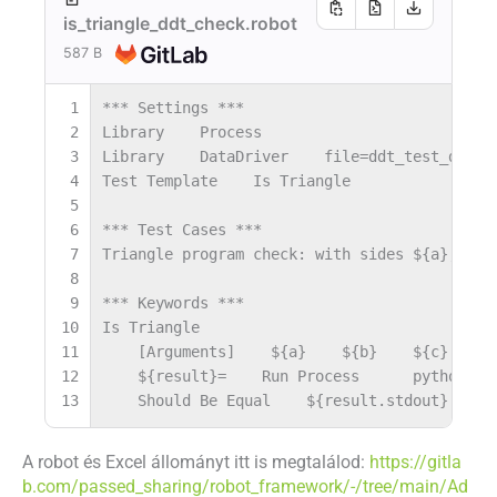
is_triangle_ddt_check.robot
587 B
1
*** Settings ***
2
Library
Process
3
Library
DataDriver
file=ddt_test_dada.
4
Test Template
Is Triangle
5
6
*** Test Cases ***
7
Triangle program check: with sides ${a}, ${b
8
9
*** Keywords ***
10
Is Triangle
11
[
Arguments
]
${a}
${b}
${c}
$
12
${result}
=
Run Process
python3
13
Should Be Equal
${result.stdout}
A robot és Excel állományt itt is megtalálod:
https://gitla
b.com/passed_sharing/robot_framework/-/tree/main/Ad