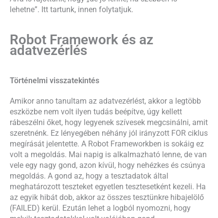
lehetne”. Itt tartunk, innen folytatjuk.
Robot Framework és az
adatvezérlés
Történelmi visszatekintés
Amikor anno tanultam az adatvezérlést, akkor a legtöbb
eszközbe nem volt ilyen tudás beépítve, úgy kellett
rábeszélni őket, hogy legyenek szívesek megcsinálni, amit
szeretnénk. Ez lényegében néhány jól irányzott FOR ciklus
megírását jelentette. A Robot Frameworkben is sokáig ez
volt a megoldás. Mai napig is alkalmazható lenne, de van
vele egy nagy gond, azon kívül, hogy nehézkes és csúnya
megoldás. A gond az, hogy a tesztadatok által
meghatározott teszteket egyetlen tesztesetként kezeli. Ha
az egyik hibát dob, akkor az összes tesztünkre hibajelölő
(FAILED) kerül. Ezután lehet a logból nyomozni, hogy