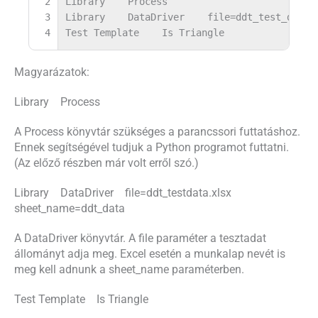
2
Library
Process
3
Library
DataDriver
file=ddt_test_data.
4
Test Template
Is Triangle
Magyarázatok:
Library Process
A Process könyvtár szükséges a parancssori futtatáshoz.
Ennek segítségével tudjuk a Python programot futtatni.
(Az előző részben már volt erről szó.)
Library DataDriver file=ddt_testdata.xlsx
sheet_name=ddt_data
A DataDriver könyvtár. A file paraméter a tesztadat
állományt adja meg. Excel esetén a munkalap nevét is
meg kell adnunk a sheet_name paraméterben.
Test Template Is Triangle