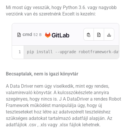
Mi most úgy vesszük, hogy Python 3.6. vagy nagyobb
verziónk van és szeretnénk Excelt is kezelni:
cmd
52 B
1
pip install --upgrade robotframework-datadri
Becsaptalak, nem is igazi könyvtár
A Data Driver nem úgy viselkedik, mint egy rendes,
valamirevaló könyvtár. A kulcsszókészlete annyira
szegényes, hogy nincs is. J A DataDriver a rendes Robot
Framework működést manipulálja úgy, hogy új
teszteseteket hoz létre az adatvezérelt teszteléshez
szükséges adatokat tartalmazó adatfájl alapján. Az
adatfájlok .csv , .xls vagy .xlsx fájlok lehetnek.