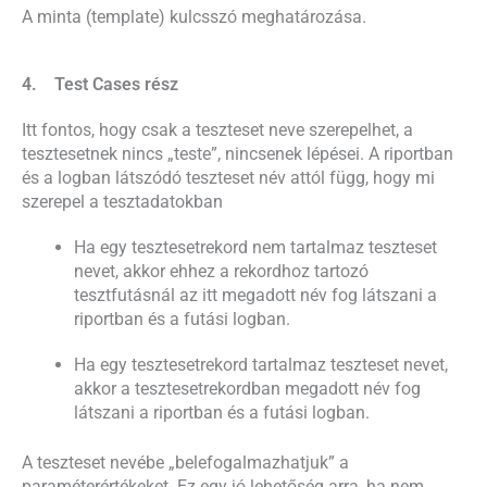
A minta (template) kulcsszó meghatározása.
4. Test Cases rész
Itt fontos, hogy csak a teszteset neve szerepelhet, a
tesztesetnek nincs „teste”, nincsenek lépései. A riportban
és a logban látszódó teszteset név attól függ, hogy mi
szerepel a tesztadatokban
Ha egy tesztesetrekord nem tartalmaz teszteset
nevet, akkor ehhez a rekordhoz tartozó
tesztfutásnál az itt megadott név fog látszani a
riportban és a futási logban.
Ha egy tesztesetrekord tartalmaz teszteset nevet,
akkor a tesztesetrekordban megadott név fog
látszani a riportban és a futási logban.
A teszteset nevébe „belefogalmazhatjuk” a
paraméterértékeket. Ez egy jó lehetőség arra, ha nem