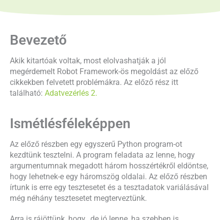
Bevezető
Akik kitartóak voltak, most elolvashatják a jól
megérdemelt Robot Framework-ös megoldást az előző
cikkekben felvetett problémákra. Az előző rész itt
található:
Adatvezérlés 2
.
Ismétlésféleképpen
Az előző részben egy egyszerű Python program-ot
kezdtünk tesztelni. A program feladata az lenne, hogy
argumentumnak megadott három hosszértékről eldöntse,
hogy lehetnek-e egy háromszög oldalai. Az előző részben
írtunk is erre egy tesztesetet és a tesztadatok variálásával
még néhány tesztesetet megterveztünk.
Arra is rájöttünk, hogy „de jó lenne, ha szebben is