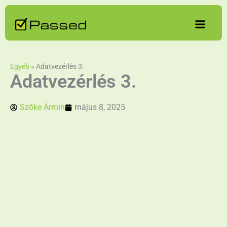
Skip
to
content
Egyéb
»
Adatvezérlés 3.
Adatvezérlés 3.
Szőke Ármin
május 8, 2025