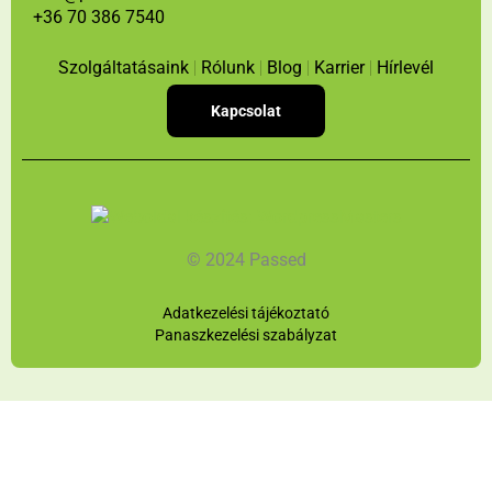
+36 70 386 7540
o
d
b
o
i
e
k
n
Szolgáltatásaink
Rólunk
Blog
Karrier
Hírlevél
Kapcsolat
© 2024 Passed
Adatkezelési tájékoztató
Panaszkezelési szabályzat