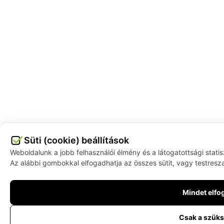
Süti (cookie) beállítások
Weboldalunk a jobb felhasználói élmény és a látogatottsági stati
Az alábbi gombokkal elfogadhatja az összes sütit, vagy testresza
Mindet elf
Csak a szük