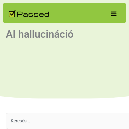
Skip
to
content
AI hallucináció
Keresés