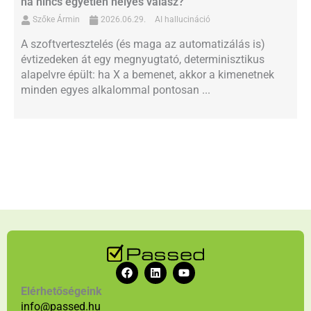
ha nincs egyetlen helyes válasz?
Szőke Ármin
2026.06.29.
AI hallucináció
A szoftvertesztelés (és maga az automatizálás is)
évtizedeken át egy megnyugtató, determinisztikus
alapelvre épült: ha X a bemenet, akkor a kimenetnek
minden egyes alkalommal pontosan ...
F
L
Y
a
i
o
c
n
u
Elérhetőségeink
e
k
t
info@passed.hu
b
e
u