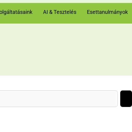
olgáltatásaink
AI & Tesztelés
Esettanulmányok