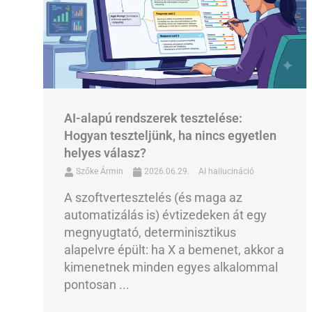
AI-alapú rendszerek tesztelése:
Hogyan teszteljünk, ha nincs egyetlen
helyes válasz?
Szőke Ármin
2026.06.29.
AI hallucináció
A szoftvertesztelés (és maga az
automatizálás is) évtizedeken át egy
megnyugtató, determinisztikus
alapelvre épült: ha X a bemenet, akkor a
kimenetnek minden egyes alkalommal
pontosan ...