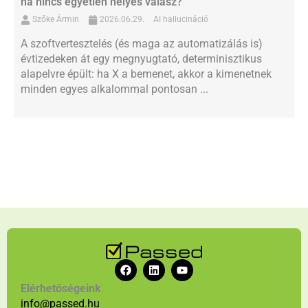
ha nincs egyetlen helyes válasz?
Szőke Ármin
2026.06.29.
AI hallucináció
A szoftvertesztelés (és maga az automatizálás is)
évtizedeken át egy megnyugtató, determinisztikus
alapelvre épült: ha X a bemenet, akkor a kimenetnek
minden egyes alkalommal pontosan ...
F
L
Y
a
i
o
c
n
u
Elérhetőségeink
e
k
t
info@passed.hu
b
e
u