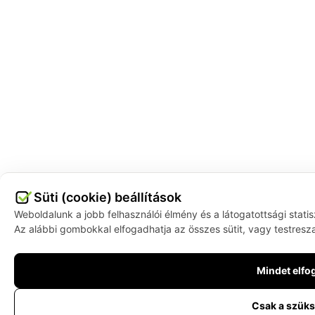
Süti (cookie) beállítások
Weboldalunk a jobb felhasználói élmény és a látogatottsági stati
Az alábbi gombokkal elfogadhatja az összes sütit, vagy testresza
Mindet elf
Csak a szük