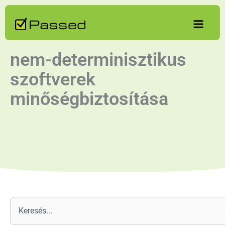
Skip
to
content
nem-determinisztikus
szoftverek
minőségbiztosítása
Keresés