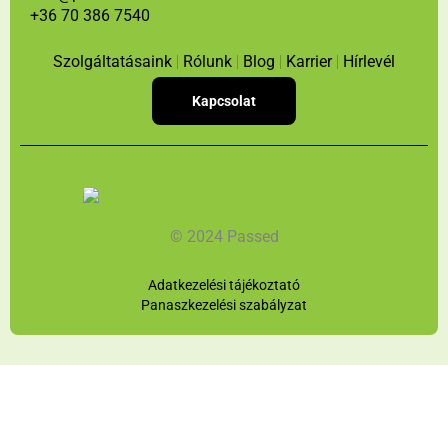
+36 70 386 7540
o
d
b
o
i
e
k
n
Szolgáltatásaink
Rólunk
Blog
Karrier
Hírlevél
Kapcsolat
© 2024 Passed
Adatkezelési tájékoztató
Panaszkezelési szabályzat