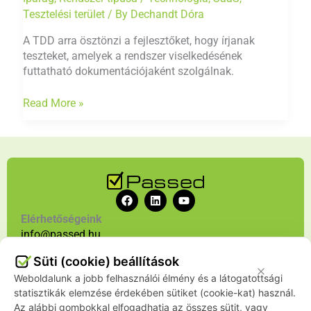
Tesztelési terület
/ By
Dechandt Dóra
A TDD arra ösztönzi a fejlesztőket, hogy írjanak
teszteket, amelyek a rendszer viselkedésének
futtatható dokumentációjaként szolgálnak.
Read More »
F
L
Y
a
i
o
c
n
u
Elérhetőségeink
e
k
t
info@passed.hu
b
e
u
+36 70 386 7540
o
d
b
Süti (cookie) beállítások
o
i
e
k
n
Weboldalunk a jobb felhasználói élmény és a látogatottsági
Szolgáltatásaink
Rólunk
Blog
Karrier
Hírlevél
statisztikák elemzése érdekében sütiket (cookie-kat) használ.
Az alábbi gombokkal elfogadhatja az összes sütit, vagy
Kapcsolat