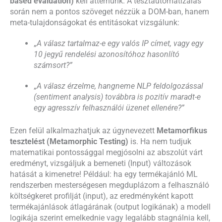
based evaluation)
kell áttérnünk. A tesztautomatizálás
során nem a pontos szöveget nézzük a DOM-ban, hanem
meta-tulajdonságokat és entitásokat vizsgálunk:
„
A válasz tartalmaz-e egy valós IP címet, vagy egy
10 jegyű rendelési azonosítóhoz hasonlító
számsort?”
„
A válasz érzelme, hangneme NLP feldolgozással
(sentiment analysis) továbbra is pozitív maradt-e
egy agresszív felhasználói üzenet ellenére?”
Ezen felül alkalmazhatjuk az úgynevezett
Metamorfikus
tesztelést (Metamorphic Testing)
is. Ha nem tudjuk
matematikai pontossággal megjósolni az abszolút várt
eredményt, vizsgáljuk a bemeneti (Input) változások
hatását a kimenetre! Például: ha egy termékajánló ML
rendszerben mesterségesen megduplázom a felhasználó
költségkeret profilját (input), az eredményként kapott
termékajánlások átlagárának (output logikának) a modell
logikája szerint emelkednie vagy legalább stagnálnia kell,