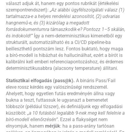
választ adjuk át, hanem egy pontos rubrikát (értékelési
szempontrendszert):
„Az alábbi ügyfélszolgálati válasz (1)
tartalmazza-e a helyes rendelési azonosítót, (2) udvarias
hangnemű-e, és (3) kizárólag a megadott
forrásdokumentumra támaszkodik-e? Pontozz 1–5 skálán,
és indokold!”
Így a nem-determinisztikus kimenetből egy
strukturált, automatizálható és a CI/CD pipeline-ba
beilleszthető pontszám lesz. Fontos buktató, hogy maga
a bíró-modell is hibázhat és hallucinálhat, ezért a bírót is
kalibrálni kell emberi referenciapontozáshoz, és érdemes
determinisztikusabbra (alacsony temperature) állítani.
Statisztikai elfogadás (pass@k).
A bináris Pass/Fail
eleve rossz kérdés egy valószínűségi rendszernél.
Ahelyett, hogy egyetlen futás eredményén állna vagy
bukna a teszt, futtassuk le ugyanazt a bemenetet
többször (például tízszer), és definiáljunk egy elfogadási
küszöböt:
„a 10 futásból legalább 9-nek meg kell felelnie a
bíró-modell ellenőrzésén”
. Ezzel a flakységet nem
elnyomjuk, hanem
mérjük
: ha a pass-arány tartósan