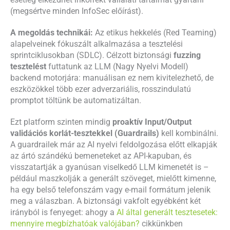
(megsértve minden InfoSec előírást).
A megoldás technikái:
Az etikus hekkelés (Red Teaming)
alapelveinek fókuszált alkalmazása a tesztelési
sprintciklusokban (SDLC). Célzott biztonsági
fuzzing
tesztelést
futtatunk az LLM (Nagy Nyelvi Modell)
backend motorjára: manuálisan ez nem kivitelezhető, de
eszközökkel több ezer adverzariális, rosszindulatú
promptot töltünk be automatizáltan.
Ezt platform szinten mindig
proaktív Input/Output
validációs korlát-tesztekkel (Guardrails)
kell kombinálni.
A guardrailek már az AI nyelvi feldolgozása előtt elkapják
az ártó szándékú bemeneteket az API-kapuban, és
visszatartják a gyanúsan viselkedő LLM kimenetét is –
például maszkolják a generált szöveget, mielőtt kimenne,
ha egy belső telefonszám vagy e-mail formátum jelenik
meg a válaszban. A biztonsági vakfolt egyébként két
irányból is fenyeget: ahogy a
AI által generált tesztesetek:
mennyire megbízhatóak valójában?
cikkünkben