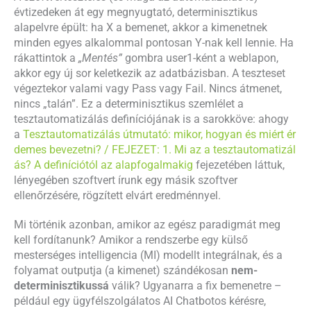
évtizedeken át egy megnyugtató, determinisztikus
alapelvre épült: ha X a bemenet, akkor a kimenetnek
minden egyes alkalommal pontosan Y-nak kell lennie. Ha
rákattintok a
„Mentés”
gombra user1-ként a weblapon,
akkor egy új sor keletkezik az adatbázisban. A teszteset
végeztekor valami vagy Pass vagy Fail. Nincs átmenet,
nincs „talán”. Ez a determinisztikus szemlélet a
tesztautomatizálás definíciójának is a sarokköve: ahogy
a
Tesztautomatizálás útmutató: mikor, hogyan és miért ér
demes bevezetni? / FEJEZET: 1. Mi az a tesztautomatizál
ás? A definíciótól az alapfogalmakig
fejezetében láttuk,
lényegében szoftvert írunk egy másik szoftver
ellenőrzésére, rögzített elvárt eredménnyel.
Mi történik azonban, amikor az egész paradigmát meg
kell fordítanunk? Amikor a rendszerbe egy külső
mesterséges intelligencia (MI) modellt integrálnak, és a
folyamat outputja (a kimenet) szándékosan
nem-
determinisztikussá
válik? Ugyanarra a fix bemenetre –
például egy ügyfélszolgálatos AI Chatbotos kérésre,