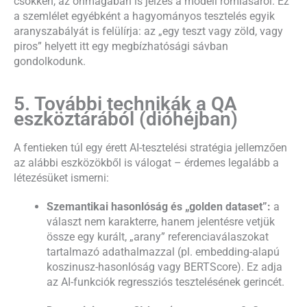
csökken, az önmagában is jelzés a modell romlásáról. Ez
a szemlélet egyébként a hagyományos tesztelés egyik
aranyszabályát is felülírja: az „egy teszt vagy zöld, vagy
piros” helyett itt egy megbízhatósági sávban
gondolkodunk.
5. További technikák a QA
eszköztárából (dióhéjban)
A fentieken túl egy érett AI-tesztelési stratégia jellemzően
az alábbi eszközökből is válogat – érdemes legalább a
létezésüket ismerni:
Szemantikai hasonlóság és „golden dataset”:
a
választ nem karakterre, hanem jelentésre vetjük
össze egy kurált, „arany” referenciaválaszokat
tartalmazó adathalmazzal (pl. embedding-alapú
koszinusz-hasonlóság vagy BERTScore). Ez adja
az AI-funkciók regressziós tesztelésének gerincét.