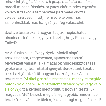
miszerint
„Foglald össze a tegnapi rendelésemet!”
– a
modell minden frissítéskor (vagy akár minden egymást
követő futáskor, a
temperature
paraméter okozta
véletlenszerűség miatt) némileg eltérően, más
szinonimákkal, más hangsúllyal fog válaszolni.
Szoftvertesztelőként hogyan tudjuk megbízhatóan,
binárisan eldönteni egy ilyen tesztre, hogy Passed vagy
Failed?
Az AI funkciókkal (Nagy Nyelvi Modell alapú
asszisztensek, képgenerálók, ajánlórendszerek)
felvértezett vállalati alkalmazások minőségbiztosítása
gyökeresen új technikákat igényel. Sorozatunk korábbi
cikkei azt járták körül, hogyan használjuk az AI-t a
tesztelésre (
AI által generált tesztesetek: mennyire megbíz
hatóak valójában?
,
AI tesztautomatizálás: hype vagy való
s előny?
); itt a kérdést megfordítjuk: hogyan teszteljük
magát az AI-t? Nézzük meg a 3 legnagyobb, mindennapi
tesztelői kihívást a területen, és az iparági megoldásaikat!