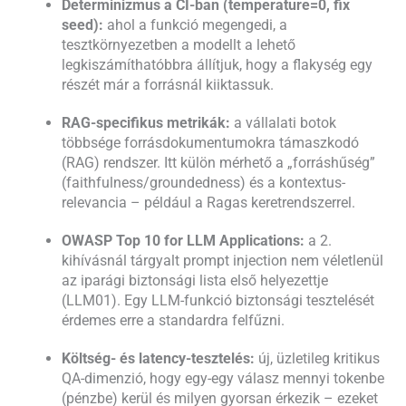
Determinizmus a CI-ban (
temperature=0
, fix
seed):
ahol a funkció megengedi, a
tesztkörnyezetben a modellt a lehető
legkiszámíthatóbbra állítjuk, hogy a flakység egy
részét már a forrásnál kiiktassuk.
RAG-specifikus metrikák:
a vállalati botok
többsége forrásdokumentumokra támaszkodó
(RAG) rendszer. Itt külön mérhető a „forráshűség”
(faithfulness/groundedness) és a kontextus-
relevancia – például a Ragas keretrendszerrel.
OWASP Top 10 for LLM Applications:
a 2.
kihívásnál tárgyalt prompt injection nem véletlenül
az iparági biztonsági lista első helyezettje
(LLM01). Egy LLM-funkció biztonsági tesztelését
érdemes erre a standardra felfűzni.
Költség- és latency-tesztelés:
új, üzletileg kritikus
QA-dimenzió, hogy egy-egy válasz mennyi tokenbe
(pénzbe) kerül és milyen gyorsan érkezik – ezeket