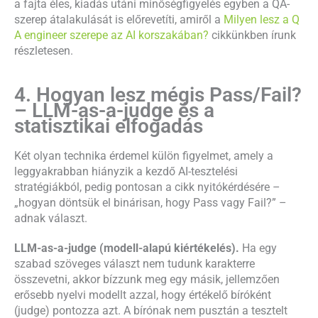
a fajta éles, kiadás utáni minőségfigyelés egyben a QA-
szerep átalakulását is előrevetíti, amiről a
Milyen lesz a Q
A engineer szerepe az AI korszakában?
cikkünkben írunk
részletesen.
4. Hogyan lesz mégis Pass/Fail?
– LLM-as-a-judge és a
statisztikai elfogadás
Két olyan technika érdemel külön figyelmet, amely a
leggyakrabban hiányzik a kezdő AI-tesztelési
stratégiákból, pedig pontosan a cikk nyitókérdésére –
„hogyan döntsük el binárisan, hogy Pass vagy Fail?” –
adnak választ.
LLM-as-a-judge (modell-alapú kiértékelés).
Ha egy
szabad szöveges választ nem tudunk karakterre
összevetni, akkor bízzunk meg egy másik, jellemzően
erősebb nyelvi modellt azzal, hogy értékelő bíróként
(judge) pontozza azt. A bírónak nem pusztán a tesztelt