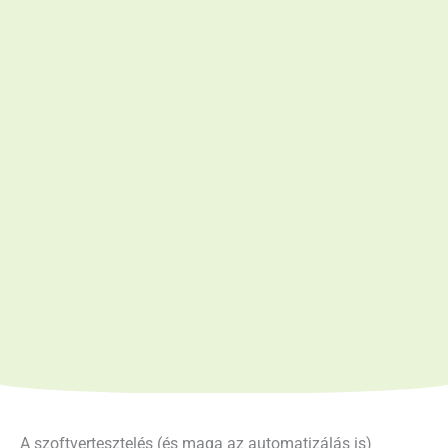
A szoftvertesztelés (és maga az automatizálás is)