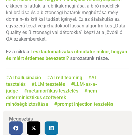
cikkben is láttuk, a rubrikák megírása, a bíró-modellek
kalibrálása és a biztonsági határok meghúzása mély
domain- és kritikai tudást igényel. Ez az átalakulás az
egyszerű teszt-végrehajtókból lassan algoritmikus „Data
Quality és Biztonsági validátorokká” képzi át a jövőálló
QA szakembereket.
Ez a cikk a
Tesztautomatizálás útmutató: mikor, hogyan
és miért érdemes bevezetni?
sorozatunk része.
#AI hallucináció
#AI red teaming
#AI
tesztelés
#LLM tesztelés
#LLM-as-a-
judge
#metamorfikus tesztelés
#nem-
determinisztikus szoftverek
minőségbiztosítása
#prompt injection tesztelés
Megosztás