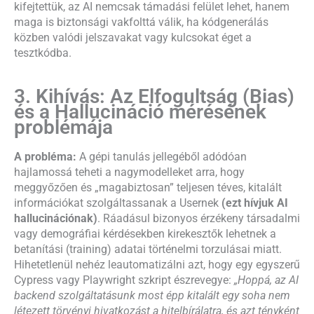
kifejtettük, az AI nemcsak támadási felület lehet, hanem
maga is biztonsági vakfolttá válik, ha kódgenerálás
közben valódi jelszavakat vagy kulcsokat éget a
tesztkódba.
3. Kihívás: Az Elfogultság (Bias)
és a Hallucináció mérésének
problémája
A probléma:
A gépi tanulás jellegéből adódóan
hajlamossá teheti a nagymodelleket arra, hogy
meggyőzően és „magabiztosan” teljesen téves, kitalált
információkat szolgáltassanak a Usernek
(ezt hívjuk AI
hallucinációnak)
. Ráadásul bizonyos érzékeny társadalmi
vagy demográfiai kérdésekben kirekesztők lehetnek a
betanítási (training) adatai történelmi torzulásai miatt.
Hihetetlenül nehéz leautomatizálni azt, hogy egy egyszerű
Cypress vagy Playwright szkript észrevegye:
„Hoppá, az AI
backend szolgáltatásunk most épp kitalált egy soha nem
létezett törvényi hivatkozást a hitelbírálatra, és azt tényként