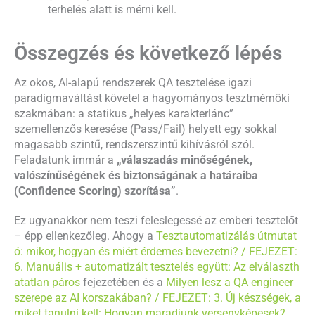
terhelés alatt is mérni kell.
Összegzés és következő lépés
Az okos, AI-alapú rendszerek QA tesztelése igazi
paradigmaváltást követel a hagyományos tesztmérnöki
szakmában: a statikus „helyes karakterlánc”
szemellenzős keresése (Pass/Fail) helyett egy sokkal
magasabb szintű, rendszerszintű kihívásról szól.
Feladatunk immár a
„válaszadás minőségének,
valószínűségének és biztonságának a határaiba
(Confidence Scoring) szorítása”
.
Ez ugyanakkor nem teszi feleslegessé az emberi tesztelőt
– épp ellenkezőleg. Ahogy a
Tesztautomatizálás útmutat
ó: mikor, hogyan és miért érdemes bevezetni? / FEJEZET:
6. Manuális + automatizált tesztelés együtt: Az elválaszth
atatlan páros
fejezetében és a
Milyen lesz a QA engineer
szerepe az AI korszakában? / FEJEZET: 3. Új készségek, a
miket tanulni kell: Hogyan maradjunk versenyképesek?