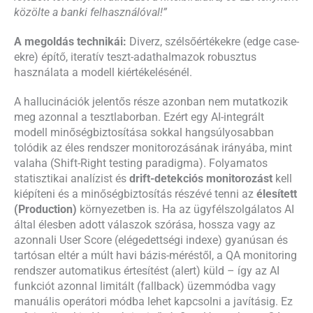
közölte a banki felhasználóval!”
A megoldás technikái:
Diverz, szélsőértékekre (edge case-
ekre) építő, iteratív teszt-adathalmazok robusztus
használata a modell kiértékelésénél.
A hallucinációk jelentős része azonban nem mutatkozik
meg azonnal a tesztlaborban. Ezért egy AI-integrált
modell minőségbiztosítása sokkal hangsúlyosabban
tolódik az éles rendszer monitorozásának irányába, mint
valaha (Shift-Right testing paradigma). Folyamatos
statisztikai analízist és
drift-detekciós monitorozást
kell
kiépíteni és a minőségbiztosítás részévé tenni az
élesített
(Production)
környezetben is. Ha az ügyfélszolgálatos AI
által élesben adott válaszok szórása, hossza vagy az
azonnali User Score (elégedettségi indexe) gyanúsan és
tartósan eltér a múlt havi bázis-méréstől, a QA monitoring
rendszer automatikus értesítést (alert) küld – így az AI
funkciót azonnal limitált (fallback) üzemmódba vagy
manuális operátori módba lehet kapcsolni a javításig. Ez