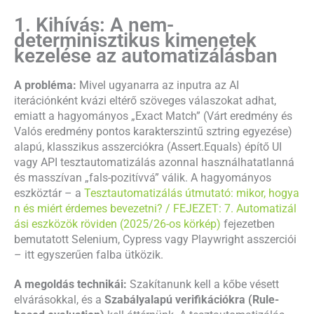
1. Kihívás: A nem-
determinisztikus kimenetek
kezelése az automatizálásban
A probléma:
Mivel ugyanarra az inputra az AI
iterációnként kvázi eltérő szöveges válaszokat adhat,
emiatt a hagyományos „Exact Match” (Várt eredmény és
Valós eredmény pontos karakterszintű sztring egyezése)
alapú, klasszikus asszerciókra (Assert.Equals) építő UI
vagy API tesztautomatizálás azonnal használhatatlanná
és masszívan „fals-pozitívvá” válik. A hagyományos
eszköztár – a
Tesztautomatizálás útmutató: mikor, hogya
n és miért érdemes bevezetni?
/ FEJEZET: 7. Automatizál
ási eszközök röviden (2025/26-os körkép)
fejezetben
bemutatott Selenium, Cypress vagy Playwright asszerciói
– itt egyszerűen falba ütközik.
A megoldás technikái:
Szakítanunk kell a kőbe vésett
elvárásokkal, és a
Szabályalapú verifikációkra (Rule-