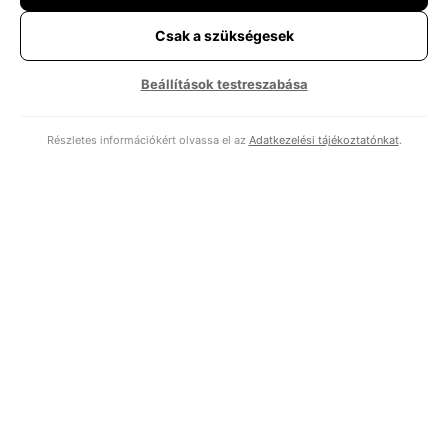
Shift Left szemlélet lényege, és sokáig ez jelentette a modern
minőségbiztosítás csúcsát. A logikája megcáfolhatatlan: minél
Csak a szükségesek
korábban találjuk meg a hibát, annál olcsóbb kijavítani.
Csakhogy a mai szoftverek már nem úgy néznek ki, mint húsz
Beállítások testreszabása
éve. Egy modern
Részletes információkért olvassa el az
Adatkezelési tájékoztatónkat
.
Miért nem szabad a fejlesztőnek a saját kódját
tesztelnie?
A fejlesztő megírja a funkciót. Megírja hozzá a teszteket is –
alaposan, lelkiismeretesen. Minden teszt zöld. A kód átmegy a
pipeline-on, kimegy élesbe. Két héttel később a rendszer elhasal