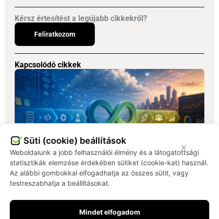
Kérsz értesítést a legújabb cikkekről?
Feliratkozom
Kapcsolódó cikkek
Süti (cookie) beállítások
Weboldalunk a jobb felhasználói élmény és a látogatottsági
statisztikák elemzése érdekében sütiket (cookie-kat) használ.
Az alábbi gombokkal elfogadhatja az összes sütit, vagy
Shift Left már nem elég: merre tart a modern
testreszabhatja a beállításokat.
szoftvertesztelés?
Van egy elv, amelyet a szoftvertesztelésben évek óta
Mindet elfogadom
bölcsességként adnak tovább: „tesztelj korán és gyakran”. Ez a